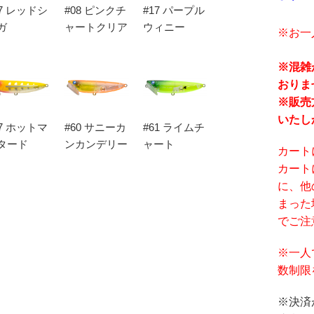
07 レッドシ
#08 ピンクチ
#17 パープル
ガ
ャートクリア
ウィニー
※お一
※混雑
おりま
※販売
いたし
47 ホットマ
#60 サニーカ
#61 ライムチ
タード
ンカンデリー
ャート
カート
カート
に、他
まった
でご注
※一人
数制限
※決済