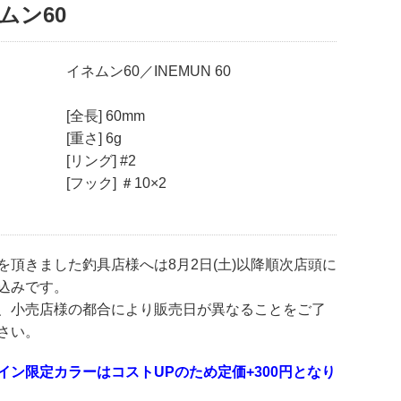
ムン60
イネムン60／INEMUN 60
[全長] 60mm
[重さ] 6g
[リング] #2
[フック] ＃10×2
を頂きました釣具店様へは8月2日(土)以降順次店頭に
込みです。
、小売店様の都合により販売日が異なることをご了
さい。
イン限定カラーはコストUPのため定価+300円となり