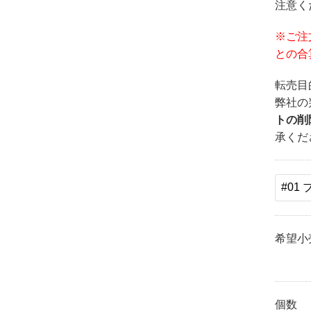
注意く
※ご注
との合
転売目
弊社の
トの削
承くだ
希望小
個数