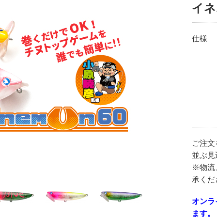
イネ
仕様
ご注文
並ぶ見
※物流
承くだ
オンラ
ます。