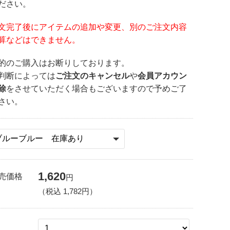
ださい。
文完了後にアイテムの追加や変更、別のご注文内容
算などはできません。
的のご購入はお断りしております。
判断によっては
ご注文のキャンセル
や
会員アカウン
除
をさせていただく場合もございますので予めご了
さい。
1,620
売価格
円
（税込
1,782
円）